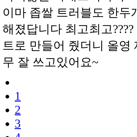
이마 좁쌀 트러블도 한두
해졌답니다 최고최고????
트로 만들어 줬더니 올영
무 잘 쓰고있어요~
1
2
3