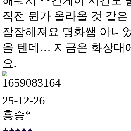
해줘서 스킨케어 시간도 
직전 뭔가 올라올 것 같은
잠잠해져요 명화쌤 아니었
을 텐데… 지금은 화장대
요.
25-12-26
홍승*