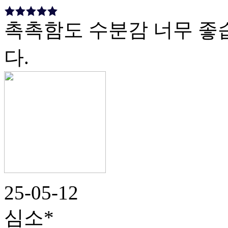
촉촉함도 수분감 너무 좋습
다.
25-05-12
심소*