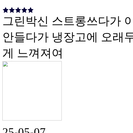
그린박신 스트롱쓰다가 
안들다가 냉장고에 오래두
게 느껴져여
25-05-07