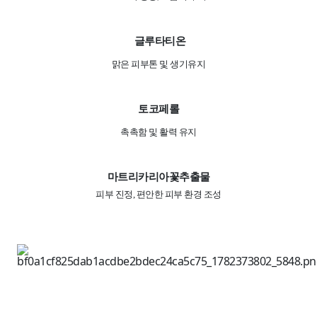
글루타티온
맑은 피부톤 및 생기유지
토코페롤
촉촉함 및 활력 유지
마트리카리아꽃추출물
피부 진정, 편안한 피부 환경 조성