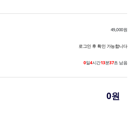
49,000원
로그인 후 확인 가능합니다
판매종료
0
일
4
시간
13
분
36
초 남음
0원