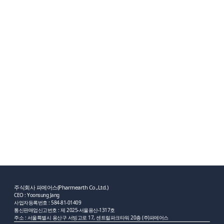
주식회사 파메어스(Pharmearth Co.,Ltd.)
CEO : Yoonsung Jang
사업자등록번호 : 584-81-01409
통신판매업신고번호 : 제 2025-서울용산-1317호
주소 : 서울특별시 용산구 서빙고로 17, 센트럴파크타워 20층 (주)파메어스