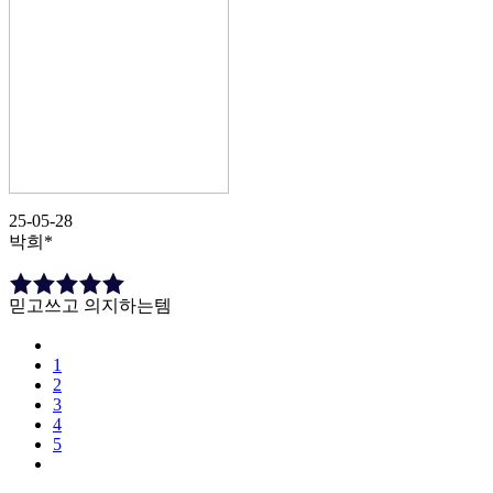
25-05-28
박희*
믿고쓰고 의지하는템
1
2
3
4
5