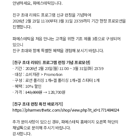
안녕하세요, 파메스테틱입니다.
친구 초대 리워드 프로그램 신규 런칭을 기념하여
2026년 2월 23일 11:00부터 3월 31일 23:59까지 기간 한정 프로모션을
진행합니다.
파메스테틱을 처음 만나는 고객을 위한 기초 제품 3종으로 구성되어
있으니
친구 초대와 함께 특별한 혜택을 경험해 보시기 바랍니다.
[친구 초대 리워드 프로그램 런칭 기념 프로모션]
· 기간 : 2026년 2월 23일(월) 11:00 ~ 3월 31일(화) 23:59
· 대상 : 소비자관 > Promotion
· 구성 : 로션 폴리싱 1개+겔 폴리싱 1개+겔 스타터 1개
· 혜택 : 10% 할인
· 가격 :
143,000원
→ 128,700원
[친구 초대 런칭 특전 바로가기]
https://pharmesthetic.com/shop/view.php?it_id=1771484024
추가 문의사항이 있으신 경우, 파메스테틱 홈페이지 오른쪽 하단의
채널톡으로 문의해 주시기 바랍니다.
감사합니다.