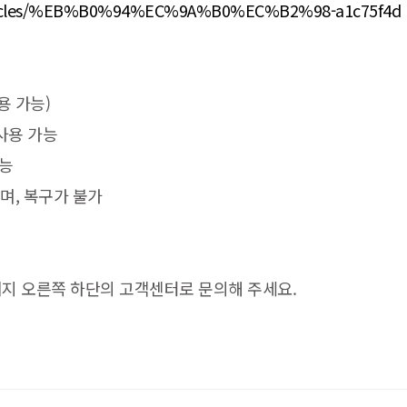
/articles/%EB%B0%94%EC%9A%B0%EC%B2%98-a1c75f4d
용 가능)
 사용 가능
가능
며, 복구가 불가
이지 오른쪽 하단의 고객센터로 문의해 주세요.