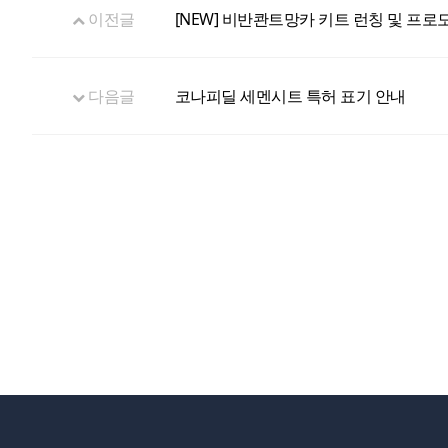
이전글
[NEW] 비반콴트망카 키트 런칭 및 프로
다음글
코나피딜 세멘시트 특허 표기 안내