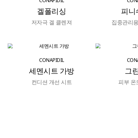
CONAPIDIL
CONA
겔폴리싱
피니
저자극 겔 클렌져
집중관리용
CONAPIDIL
CONA
세멘시트 가방
그
컨디션 개선 시트
피부 온