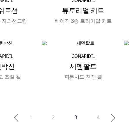
PIDIL
CONAPIDIL
쉬로션
튜토리얼 키트
 자외선크림
베이직 3종 트라이얼 키트
PIDIL
CONAPIDIL
린박신
세멘팔트
도 조절 겔
피톤치드 진정 겔
1
2
3
4